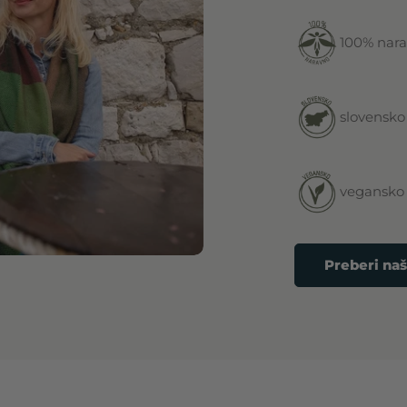
100% nar
slovensko
vegansko
Preberi na