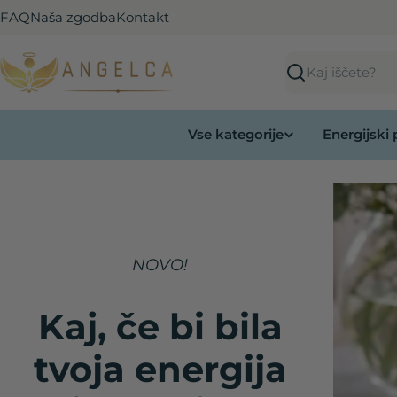
Preskoči
FAQ
Naša zgodba
Kontakt
na
vsebino
Išči
Vse kategorije
Energijski
NOVO!
NOVO!
Kaj, če bi bila
Kaj, če bi bila
tvoja energija
tvoja energija