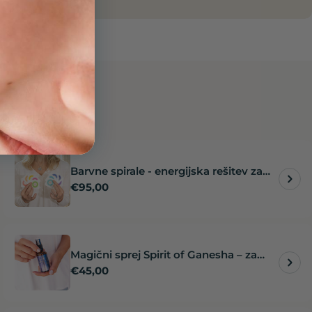
Barvne spirale - energijska rešitev za
Redna
€95,00
vsakdanje izzive
cena
Magični sprej Spirit of Ganesha – za
Redna
€45,00
auro in prostor, zaščita in
cena
odstranjevanje ovir