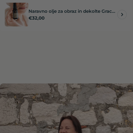
Naravno olje za obraz in dekolte Grace
Redna
€32,00
– mladosten in sijoč videz kože
cena