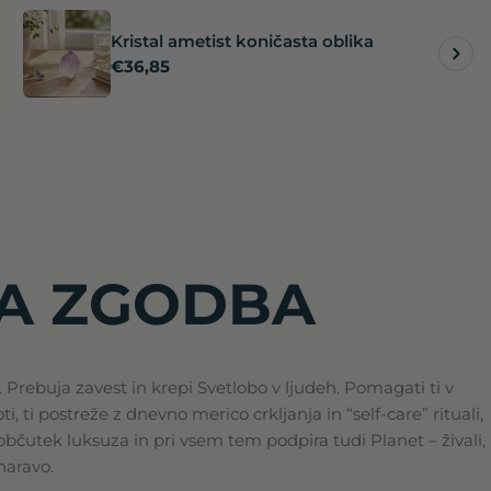
Kristal ametist koničasta oblika
Redna
€36,85
cena
A ZGODBA
 Prebuja zavest in krepi Svetlobo v ljudeh. Pomagati ti v
i, ti postreže z dnevno merico crkljanja in “self-care” rituali,
 občutek luksuza in pri vsem tem podpira tudi Planet – živali,
 naravo.