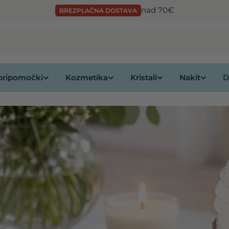
nad 70€
BREZPLAČNA DOSTAVA
 pripomočki
Kozmetika
Kristali
Nakit
D