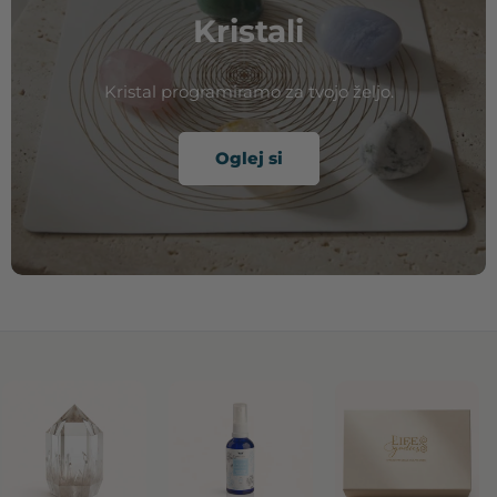
Kristali
Kristal programiramo za tvojo željo.
Oglej si