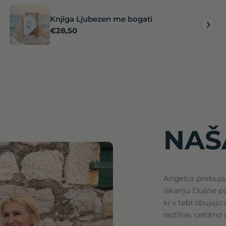
Knjiga Ljubezen me bogati
Redna
€28,50
cena
NAŠ
Angelca prebuja.
iskanju Dušne pot
ki v tebi zbujajo
rastline, celotno