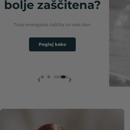
bolje zaščitena?
bolje zaščitena?
Tvoja energijska zaščita za vsak dan.
Tvoja energijska zaščita za vsak dan.
Poglej kako
Poglej kako