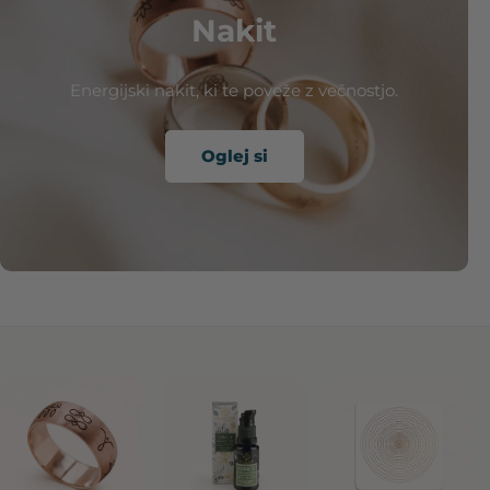
Nakit
Energijski nakit, ki te poveže z večnostjo.
Oglej si