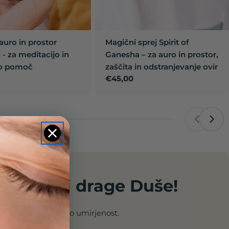
 auro in prostor
Magični sprej Spirit of
- za meditacijo in
Ganesha – za auro in prostor,
o pomoč
zaščita in odstranjevanje ovir
Redna
€45,00
cena
te in tebi drage Duše!
, ljubezen in notranjo umirjenost.